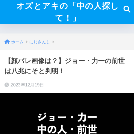
オズとアキの「中の人探し
て！」
ホーム
にじさんじ
【顔バレ画像は？】ジョー・力一の前世
は八兆にそと判明！
2023年12月19日