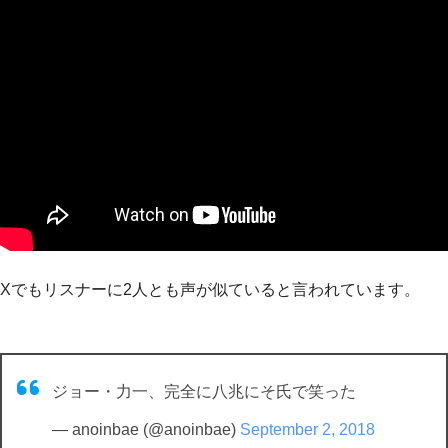
Xでもリスナーに2人とも声が似ていると言われています。
ジョー・力一、完全に八兆にそ氏で笑った
— anoinbae (@anoinbae)
September 2, 2018