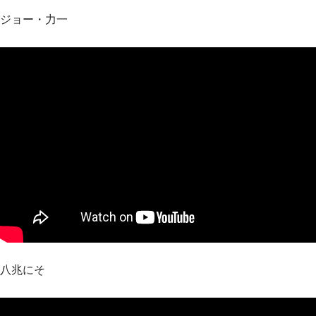
ジョー・力一
八兆にそ