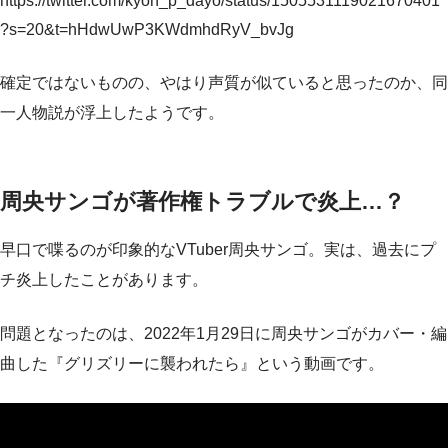
https://twitter.com/kyon_p_dayo/status/1505531119021670401
?s=20&t=hHdwUwP3KWdmhdRyV_bvJg
確定ではないものの、やはり声質が似ていると思ったのか、同
一人物説が浮上したようです。
周央サンゴが著作権トラブルで炎上…？
早口で喋るのが印象的なVTuber周央サンゴ。実は、過去にプ
チ炎上したことがあります。
問題となったのは、2022年1月29日に周央サンゴがカバー・編
曲した『グリズリーに襲われたら』という動画です。