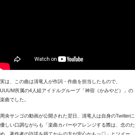
実は、この曲は清竜人が作詞・作曲を担当したもので、
UUUM所属の4人組アイドルグループ「神宿（かみやど）」の
楽曲でした。
周央サンゴの動画が公開された翌日、清竜人は自身のTwitterに
優しい口調ながらも「楽曲カバーやアレンジする際は、念のた
め、著作者の許諾を得てからの方が安心かもッ♡」とツイー