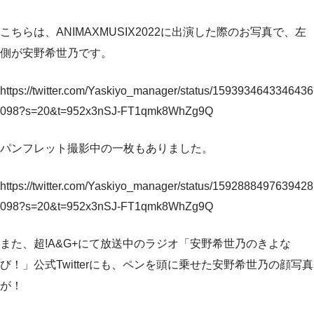
こちらは、ANIMAXMUSIX2022に出演した際のお写真で、左
側が安野希世乃です。
https://twitter.com/Yaskiyo_manager/status/1593934643346436
098?s=20&t=952x3nSJ-FT1qmk8WhZg9Q
パンフレット撮影中の一枚もありました。
https://twitter.com/Yaskiyo_manager/status/1592888497639428
098?s=20&t=952x3nSJ-FT1qmk8WhZg9Q
また、超!A&G+にて放送中のラジオ「安野希世乃のきよな
び！」公式Twitterにも、ペンを頭に乗せた安野希世乃の顔写真
が！