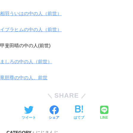
相羽ういはの中の人（前世）
イブラヒムの中の人（前世）
甲斐田晴の中の人(前世)
ましろの中の人（前世）
竜胆尊の中の人、前世
SHARE
ツイート
シェア
はてブ
LINE
CATEGORY :
にじさんじ