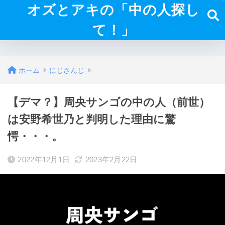
オズとアキの「中の人探し
て！」
ホーム
にじさんじ
【デマ？】周央サンゴの中の人（前世）
は安野希世乃と判明した理由に驚
愕・・・。
2022年12月1日
2023年2月22日