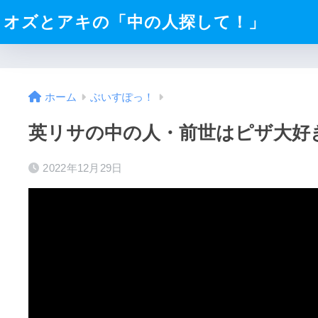
オズとアキの「中の人探して！」
ホーム
ぶいすぽっ！
英リサの中の人・前世はピザ大好
2022年12月29日