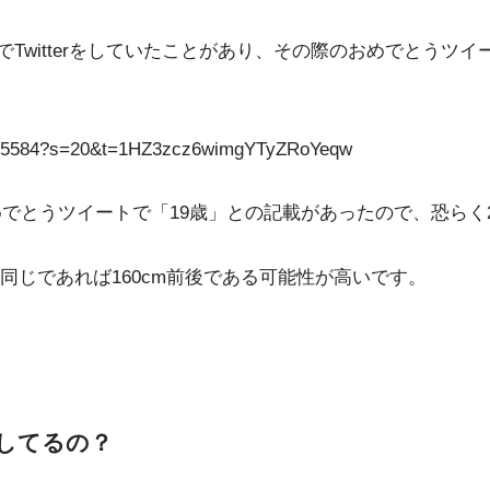
）でTwitterをしていたことがあり、その際のおめでとうツ
10915584?s=20&t=1HZ3zcz6wimgYTyZRoYeqw
めでとうツイートで「19歳」との記載があったので、恐らく2
じであれば160cm前後である可能性が高いです。
してるの？