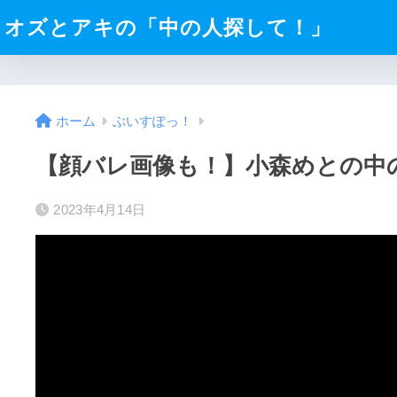
オズとアキの「中の人探して！」
ホーム
ぶいすぽっ！
【顔バレ画像も！】小森めとの中の
2023年4月14日