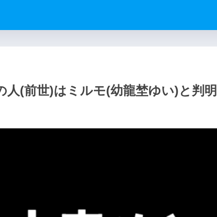
人(前世)はミルモ(幼龍埜ゆい)と判