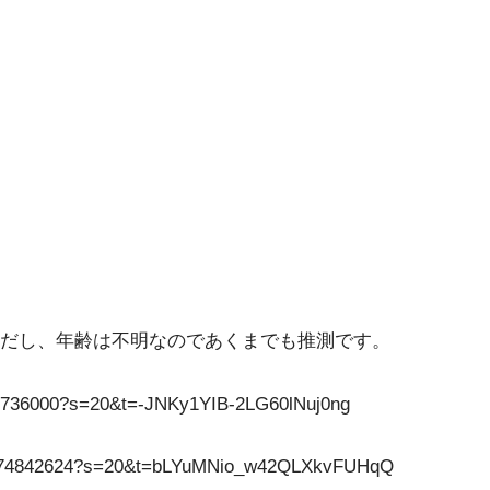
だし、年齢は不明なのであくまでも推測です。
236736000?s=20&t=-JNKy1YIB-2LG60lNuj0ng
9532674842624?s=20&t=bLYuMNio_w42QLXkvFUHqQ