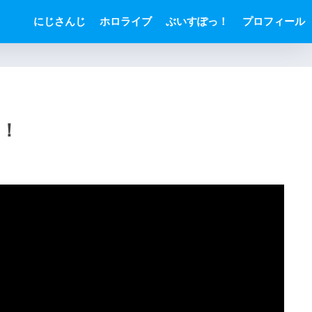
にじさんじ
ホロライブ
ぶいすぽっ！
プロフィール
明！