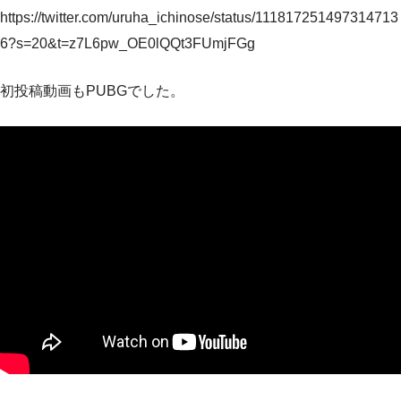
https://twitter.com/uruha_ichinose/status/111817251497314713
6?s=20&t=z7L6pw_OE0lQQt3FUmjFGg
初投稿動画もPUBGでした。