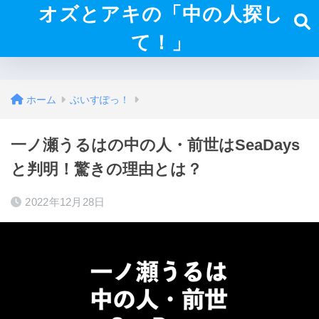
オズとアキの「中の人探し
て！」
ホーム
ぶいすぽっ！
一ノ瀬うるはの中の人・前世はSeaDays
と判明！驚きの理由とは？
2022年12月28日