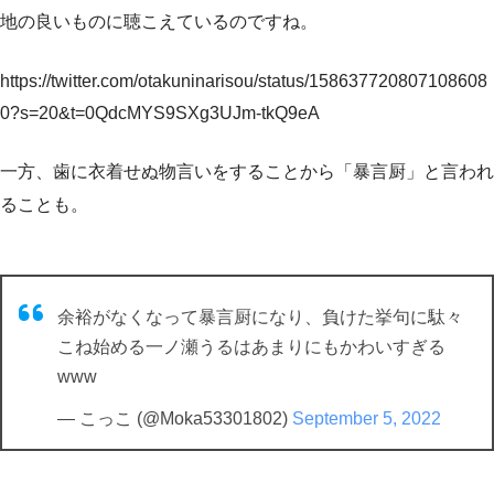
地の良いものに聴こえているのですね。
https://twitter.com/otakuninarisou/status/158637720807108608
0?s=20&t=0QdcMYS9SXg3UJm-tkQ9eA
一方、歯に衣着せぬ物言いをすることから「暴言厨」と言われ
ることも。
余裕がなくなって暴言厨になり、負けた挙句に駄々
こね始める一ノ瀬うるはあまりにもかわいすぎる
www
— こっこ (@Moka53301802)
September 5, 2022