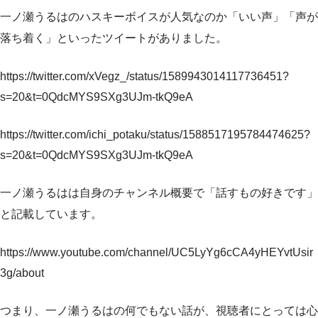
一ノ瀬うるはのハスキーボイスが人気なのか「いい声」「声が
落ち着く」といったツイートがありました。
https://twitter.com/xVegz_/status/1589943014117736451?
s=20&t=0QdcMYS9SXg3UJm-tkQ9eA
https://twitter.com/ichi_potaku/status/1588517195784474625?
s=20&t=0QdcMYS9SXg3UJm-tkQ9eA
一ノ瀬うるはは自身のチャンネル概要で「話すもの好きです」
と記載しています。
https://www.youtube.com/channel/UC5LyYg6cCA4yHEYvtUsir
3g/about
つまり、一ノ瀬うるはの何でもない話が、視聴者にとっては心