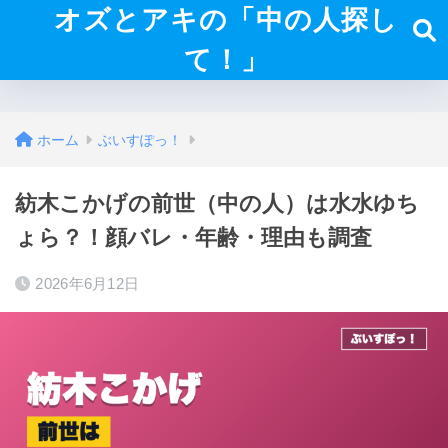
オズとアキの「中の人探し
て！」
ホーム
ぶいすぽっ！
紡木こかげの前世（中の人）は水水ゆち
ょら？！顔バレ・年齢・理由も調査
2026年6月12日