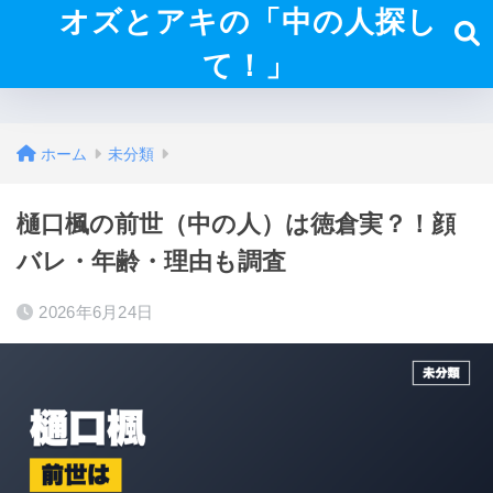
オズとアキの「中の人探し
て！」
ホーム
未分類
樋口楓の前世（中の人）は徳倉実？！顔
バレ・年齢・理由も調査
2026年6月24日