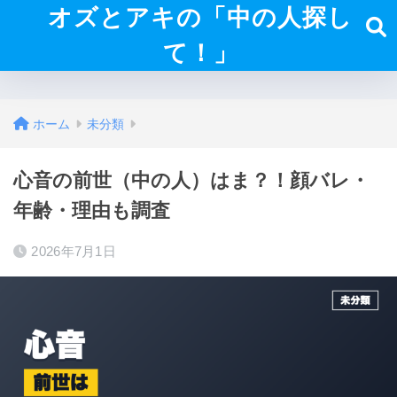
オズとアキの「中の人探し
て！」
ホーム
未分類
心音の前世（中の人）はま？！顔バレ・
年齢・理由も調査
2026年7月1日