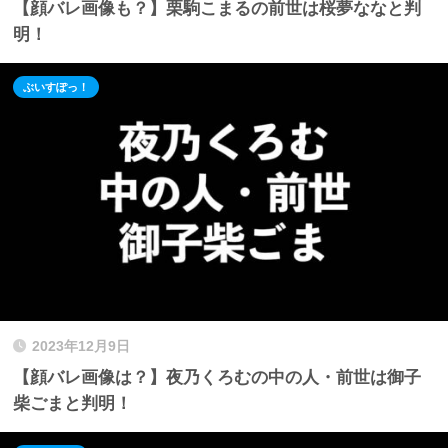
【顔バレ画像も？】栗駒こまるの前世は桜夢ななと判
明！
ぶいすぽっ！
2023年12月9日
【顔バレ画像は？】夜乃くろむの中の人・前世は御子
柴ごまと判明！