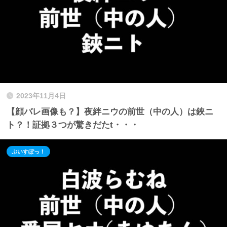
2023年11月4日
【顔バレ画像も？】夜絆ニウの前世（中の人）は鋏ニ
ト？！証拠３つが驚きだたt・・・
ぶいすぽっ！