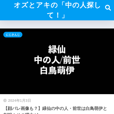
オズとアキの「中の人探し
て！」
にじさんじ
2024年1月3日
【顔バレ画像も？】緑仙の中の人・前世は白鳥萌伊と